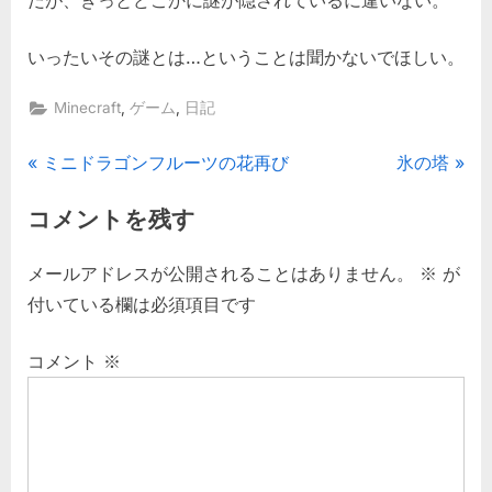
だが、きっとどこかに謎が隠されているに違いない。
いったいその謎とは…ということは聞かないでほしい。
,
,
Minecraft
ゲーム
日記
投
P
N
ミニドラゴンフルーツの花再び
氷の塔
r
e
稿
コメントを残す
e
x
ナ
v
t
メールアドレスが公開されることはありません。
※
が
i
P
ビ
付いている欄は必須項目です
o
o
ゲ
u
s
コメント
※
s
t
ー
P
:
シ
o
s