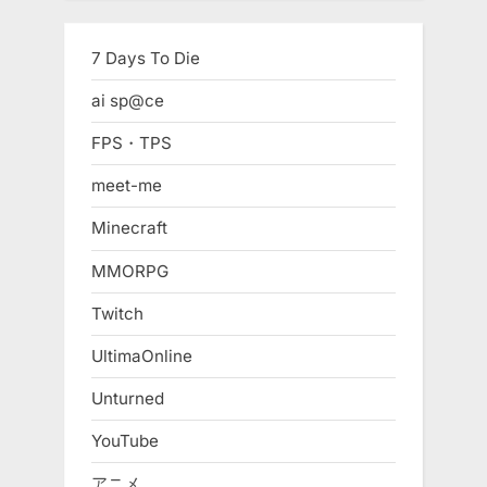
7 Days To Die
ai sp@ce
FPS・TPS
meet-me
Minecraft
MMORPG
Twitch
UltimaOnline
Unturned
YouTube
アニメ