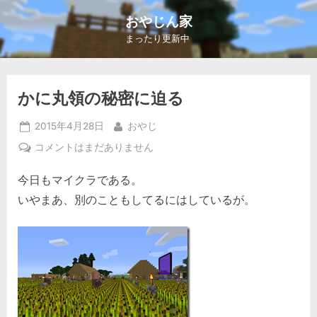
Skip
おやじん家
to
まったり更新中
content
かに丸領の秘密に迫る
Posted
By
2015年4月28日
おやじ
on
か
コメントはまだありません
に
今日もマイクラである。
丸
領
いやまあ、別のこともしてるにはしているが。
の
秘
密
に
迫
る
へ