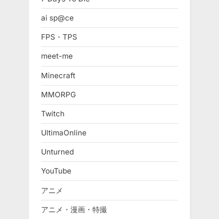
ai sp@ce
FPS・TPS
meet-me
Minecraft
MMORPG
Twitch
UltimaOnline
Unturned
YouTube
アニメ
アニメ・漫画・特撮