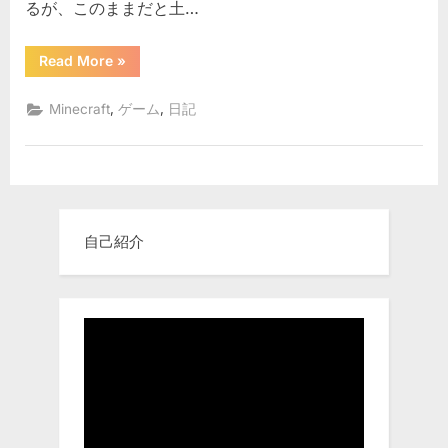
るが、このままだと土…
じ
ん
家
“マ
Read More
»
イ
領
ク
ラ
内
,
,
Minecraft
ゲーム
日記
の
改
お
や
装
じ
ロ
ん
家
ー
領
内
ド
改
マ
自己紹介
装
ロ
ッ
ー
ド
プ
マ
へ
ッ
プ”
の