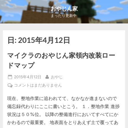
Skip
おやじん家
to
まったり更新中
content
日:
2015年4月12日
マイクラのおやじん家領内改装ロー
ドマップ
Posted
By
2015年4月12日
おやじ
on
マ
コメントはまだありません
イ
現在、整地作業に追われてて、なかなか進まないので
ク
ラ
備忘録代わりにここに書いとこう。 １．整地作業 進捗
の
状況は５０%位。 以降の整備進行においてすべてにか
お
かわるので最重要。 地表面をとりあえず土で覆ってあ
や