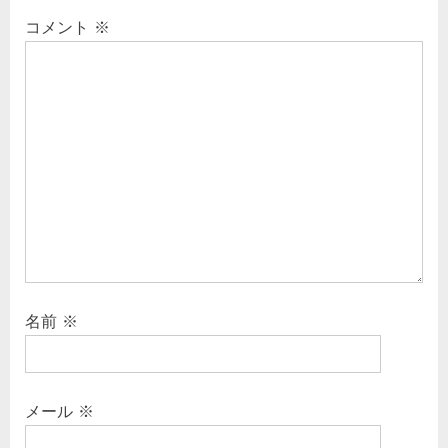
s
s
コメント
※
ー
P
t
シ
o
:
s
ョ
t
ン
:
名前
※
メール
※