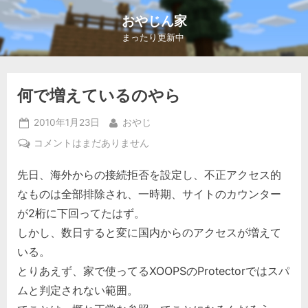
Skip
おやじん家
to
まったり更新中
content
何で増えているのやら
Posted
By
2010年1月23日
おやじ
on
何
コメントはまだありません
で
先日、海外からの接続拒否を設定し、不正アクセス的
増
え
なものは全部排除され、一時期、サイトのカウンター
て
が2桁に下回ってたはず。
い
しかし、数日すると変に国内からのアクセスが増えて
る
いる。
の
や
とりあえず、家で使ってるXOOPSのProtectorではスパ
ら
ムと判定されない範囲。
へ