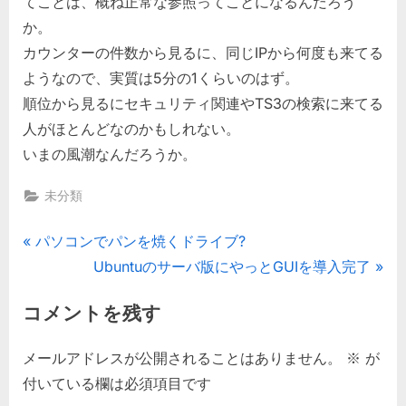
てことは、概ね正常な参照ってことになるんだろう
の
か。
カウンターの件数から見るに、同じIPから何度も来てる
ようなので、実質は5分の1くらいのはず。
順位から見るにセキュリティ関連やTS3の検索に来てる
人がほとんどなのかもしれない。
いまの風潮なんだろうか。
未分類
投
P
パソコンでパンを焼くドライブ?
r
N
Ubuntuのサーバ版にやっとGUIを導入完了
稿
e
e
コメントを残す
ナ
v
x
i
t
ビ
メールアドレスが公開されることはありません。
※
が
o
P
付いている欄は必須項目です
ゲ
u
o