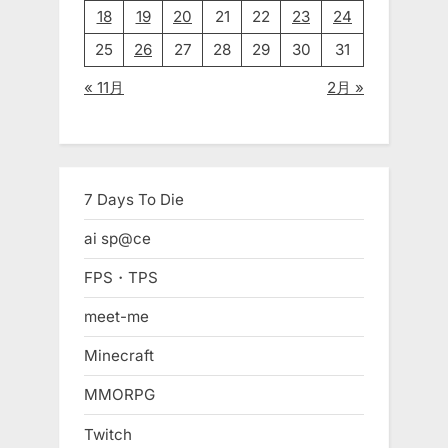
18
19
20
21
22
23
24
25
26
27
28
29
30
31
« 11月
2月 »
7 Days To Die
ai sp@ce
FPS・TPS
meet-me
Minecraft
MMORPG
Twitch