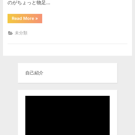
のがちょっと物足…
ド
２
１
“バ
Read More
»
ト
４
ル
フ
２
未分類
ィ
を
ー
ル
プ
ド
レ
２
１
イ
４
２
中
を
で
自己紹介
プ
レ
す
イ
中
へ
で
の
す”