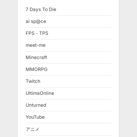
7 Days To Die
ai sp@ce
FPS・TPS
meet-me
Minecraft
MMORPG
Twitch
UltimaOnline
Unturned
YouTube
アニメ