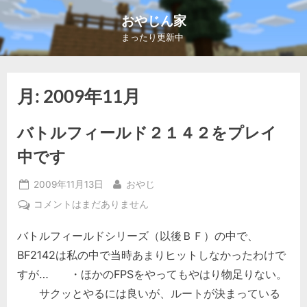
Skip
おやじん家
to
まったり更新中
content
月:
2009年11月
バトルフィールド２１４２をプレイ
中です
Posted
By
2009年11月13日
おやじ
on
バ
コメントはまだありません
ト
バトルフィールドシリーズ（以後ＢＦ）の中で、
ル
フ
BF2142は私の中で当時あまりヒットしなかったわけで
ィ
すが… ・ほかのFPSをやってもやはり物足りない。
ー
サクッとやるには良いが、ルートが決まっている
ル