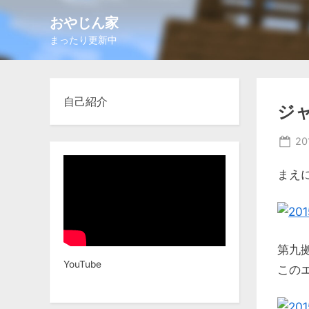
Skip
おやじん家
to
まったり更新中
content
自己紹介
ジ
Po
2
on
まえ
第九
YouTube
この