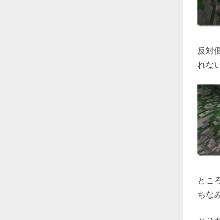
反対
れな
とこ
ちな