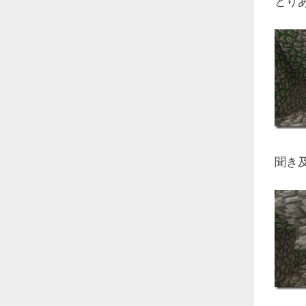
とり
聞き