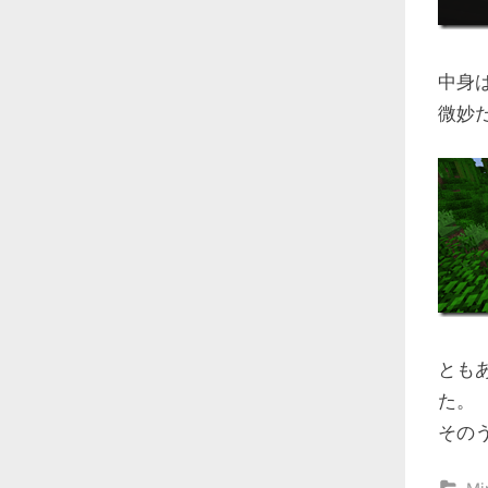
中身
微妙
とも
た。
その