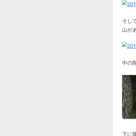
そし
山が
中の
下に