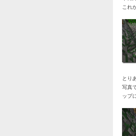
これ
とり
写真
ップ