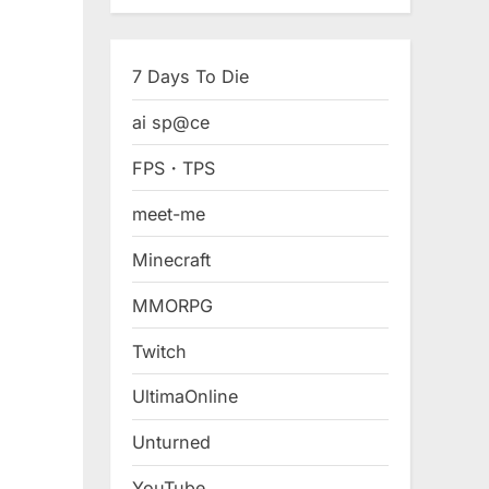
7 Days To Die
ai sp@ce
FPS・TPS
meet-me
Minecraft
MMORPG
Twitch
UltimaOnline
Unturned
YouTube