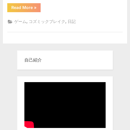
ち
“ク
Read More
»
リ
ゃ
ム
ち
ん
,
,
ゲーム
コズミックブレイク
日記
ゃ
到
ん
と
着
ラ
へ
ズ
ち
の
ゃ
ん
到
自己紹介
着”