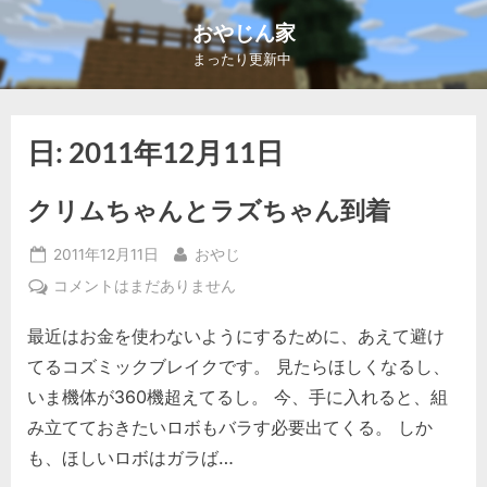
Skip
おやじん家
to
まったり更新中
content
日:
2011年12月11日
クリムちゃんとラズちゃん到着
Posted
By
2011年12月11日
おやじ
on
ク
コメントはまだありません
リ
最近はお金を使わないようにするために、あえて避け
ム
ち
てるコズミックブレイクです。 見たらほしくなるし、
ゃ
いま機体が360機超えてるし。 今、手に入れると、組
ん
み立てておきたいロボもバラす必要出てくる。 しか
と
も、ほしいロボはガラば…
ラ
ズ