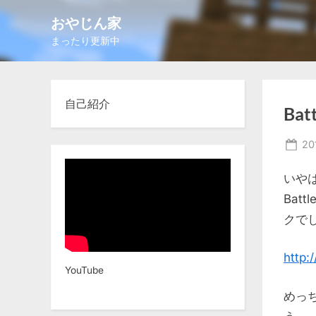
Skip
おやじん家
to
まったり更新中
content
自己紹介
Bat
Po
20
on
いや
Batt
クで
http:
YouTube
めっ