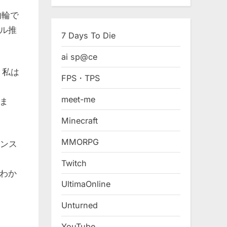
内輪で
ル推
7 Days To Die
ai sp@ce
、私は
FPS・TPS
meet-me
ま
Minecraft
MMORPG
インス
Twitch
わか
UltimaOnline
Unturned
YouTube