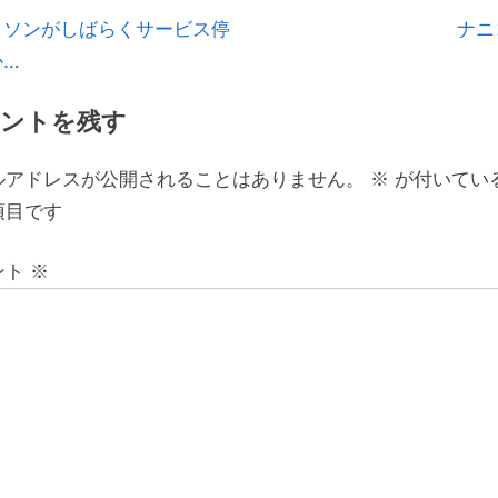
N
クソンがしばらくサービス停
ナニ
e
か…
x
ントを残す
t
P
ルアドレスが公開されることはありません。
※
が付いてい
o
項目です
s
t
ント
※
: