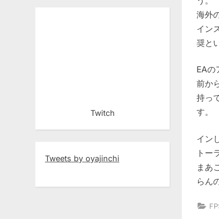
う。
海外
イン
奨とい
EA
前か
持っ
す。
Twitch
イン
トー
Tweets by oyajinchi
まあ
らん
FP