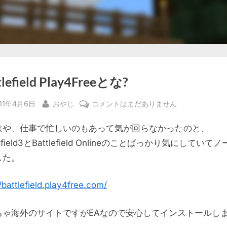
tlefield Play4Freeとな?
sted
By
Battlefield
11年4月6日
おやじ
コメントはまだありません
Play4Free
はや、仕事で忙しいのもあって気が回らなかったのと、
と
な?
lefield3とBattlefield Onlineのことばっかり気にしていて
へ
した。
の
//battlefield.play4free.com/
ちゃ海外のサイトですがEAなので安心してインストールし