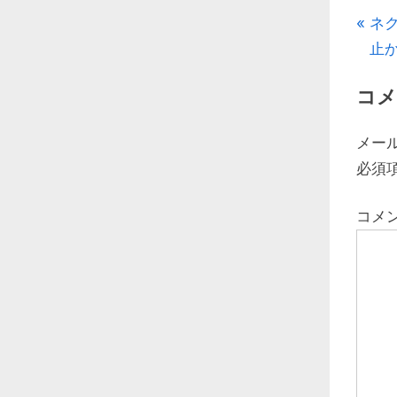
投
P
ネ
r
止
稿
e
コメ
v
ナ
i
ビ
メー
o
必須
u
ゲ
s
コメ
ー
P
o
シ
s
ョ
t
:
ン