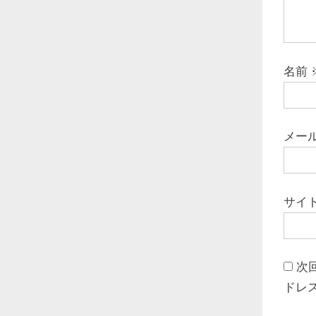
名前
メー
サイ
次
ドレ