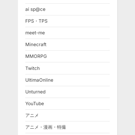
ai sp@ce
FPS・TPS
meet-me
Minecraft
MMORPG
Twitch
UltimaOnline
Unturned
YouTube
アニメ
アニメ・漫画・特撮