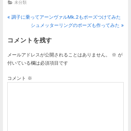
未分類
て
み
投
P
調子に乗ってアーンヴァルMk.2もポーズつけてみた
た。
へ
r
N
シュメッターリングのポーズも作ってみた
稿
の
e
e
コメントを残す
ナ
v
x
i
t
ビ
メールアドレスが公開されることはありません。
※
が
o
P
付いている欄は必須項目です
ゲ
u
o
s
s
コメント
※
ー
P
t
シ
o
:
s
ョ
t
ン
: