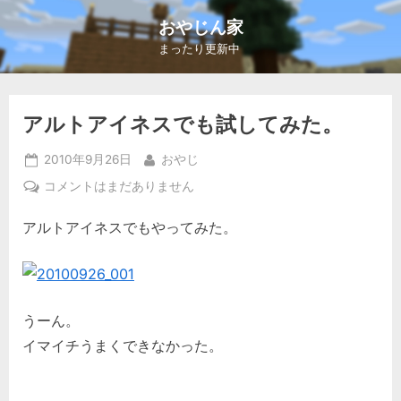
Skip
おやじん家
to
まったり更新中
content
アルトアイネスでも試してみた。
Posted
By
2010年9月26日
おやじ
on
ア
コメントはまだありません
ル
アルトアイネスでもやってみた。
ト
ア
イ
ネ
ス
うーん。
で
イマイチうまくできなかった。
も
試
し