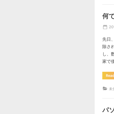
何
Po
20
on
先日
除さ
し、
家で使
Rea
未
パ