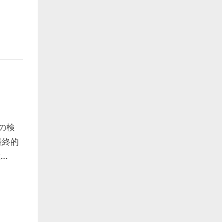
の検
最終的
載…