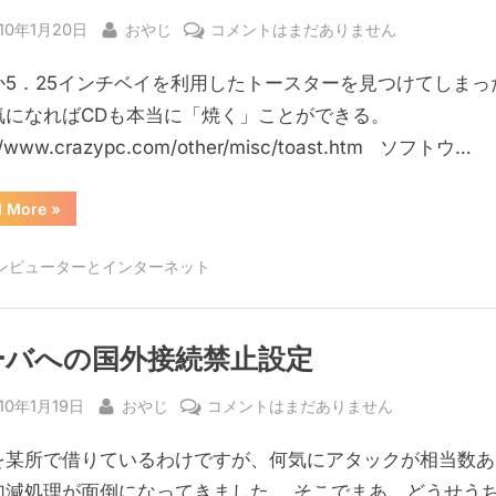
sted
By
パ
10年1月20日
おやじ
コメントはまだありません
ソ
か5．25インチベイを利用したトースターを見つけてしまっ
コ
ン
気になればCDも本当に「焼く」ことができる。
で
://www.crazypc.com/other/misc/toast.htm ソフトウ…
パ
ン
“パ
d More
»
を
ソ
コ
焼
ン
ンピューターとインターネット
で
く
パ
ン
ド
を
焼
ラ
く
ーバへの国外接続禁止設定
イ
ド
ラ
ブ?
イ
sted
By
サ
10年1月19日
おやじ
コメントはまだありません
ブ?”
へ
ー
の
Sを某所で借りているわけですが、何気にアタックが相当数
バ
へ
加減処理が面倒になってきました。 そこでまあ、どうせう