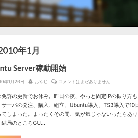
2010年1月
untu Server稼動開始
sted
By
Ubuntu
10年1月26日
おやじ
コメントはまだありません
Server
は免許の更新でお休み。昨日の夜、やっと固定IPの振り方も
稼
動
サーバの発注、購入、組立、Ubuntu導入、TS3導入で10
開
ってしまった。まったくその間、気が気じゃないったらあり
始
。結局のところGU…
へ
の