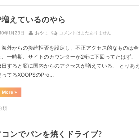
に
を
や
導
っ
と
で増えているのやら
入
GUI
を
完
導
sted
By
何
10年1月23日
おやじ
コメントはまだありません
入
了
完
で
へ
了”
、海外からの接続拒否を設定し、不正アクセス的なものは全
増
の
え
れ、一時期、サイトのカウンターが2桁に下回ってたはず。 
て
数日すると変に国内からのアクセスが増えている。 とりあ
い
ってるXOOPSのPro…
る
の
“何
d More
»
や
で
増
ら
え
分類
て
へ
い
る
の
の
や
ら”
ソコンでパンを焼くドライブ?