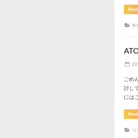
Rea
未
AT
Po
20
on
ごめ
討し
にはこ
Rea
コ