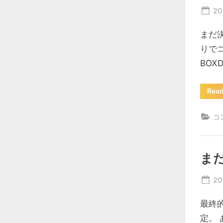
Po
20
on
まだ
りで
BOXD
Rea
コ
ま
Po
20
on
最終的
定。 