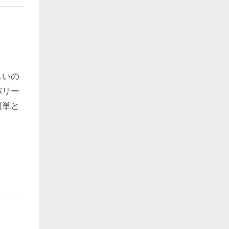
しいの
バリー
簡単と