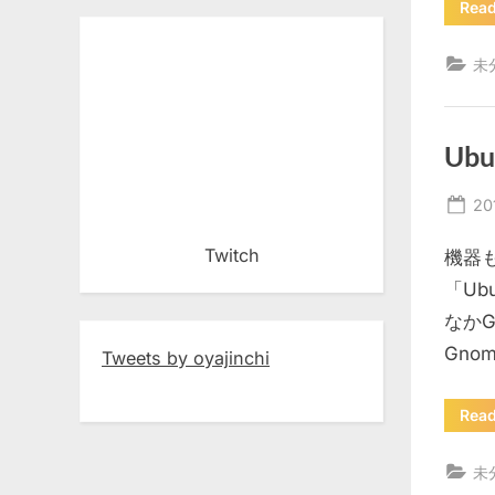
Rea
未
Ub
Po
20
on
Twitch
機器
「Ub
なか
Gno
Tweets by oyajinchi
Rea
未