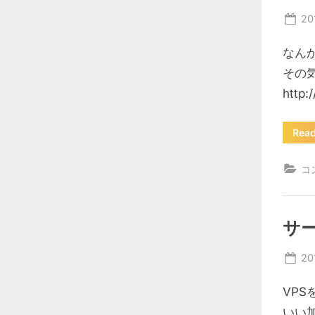
Po
20
on
なん
その
http
Rea
コ
サ
Po
20
on
VP
いい