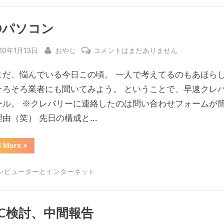
入
の
決
定”
Oパソコン
sted
By
BTO
10年1月13日
おやじ
コメントはまだありません
パ
まだ、悩んでいる今日この頃。 一人で考えてるのもあほら
ソ
コ
そろそろ業者にも聞いてみよう。 ということで、早速クレ
ン
ール。 ※クレバリーに連絡したのは問い合わせフォームが
へ
理由（笑） 先日の構成と…
の
“BTO
d More
»
パ
ソ
コ
ンピューターとインターネット
ン”
PC検討、中間報告