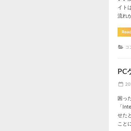
イト
流れ
Rea
コ
PC
Po
20
on
困った
「In
せた
こと