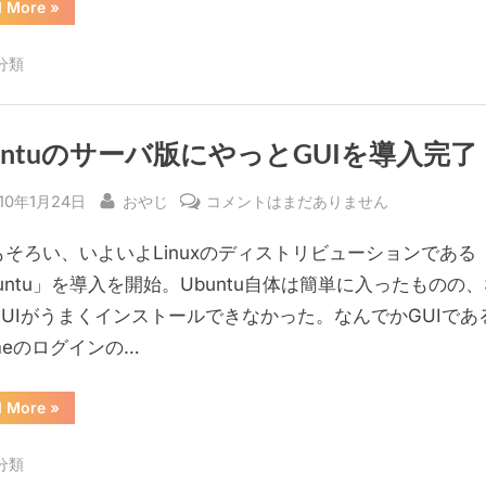
“Ubuntu
d More
»
Server
稼
動
分類
開
始”
untuのサーバ版にやっとGUIを導入完了
sted
By
Ubuntu
10年1月24日
おやじ
コメントはまだありません
の
もそろい、いよいよLinuxのディストリビューションである
サ
ー
untu」を導入を開始。Ubuntu自体は簡単に入ったものの
バ
GUIがうまくインストールできなかった。なんでかGUIであ
版
meのログインの…
に
や
“Ubuntu
d More
»
っ
の
サ
と
ー
分類
バ
GUI
版