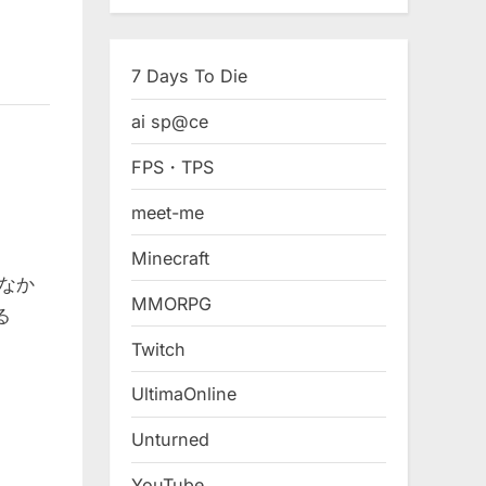
7 Days To Die
ai sp@ce
FPS・TPS
meet-me
Minecraft
、なか
MMORPG
る
Twitch
UltimaOnline
Unturned
YouTube