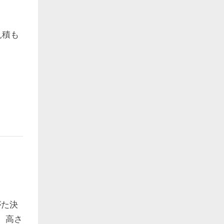
見積も
がた決
箱。高さ