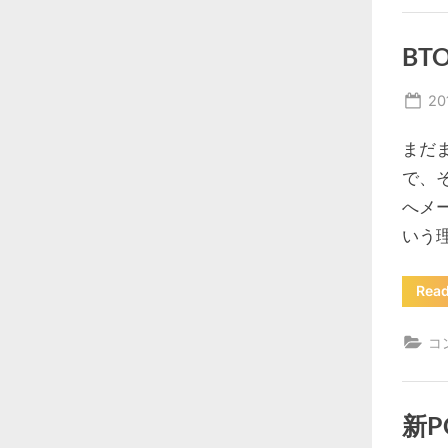
BT
Po
20
on
まだ
で、
へメ
いう
Rea
コ
新