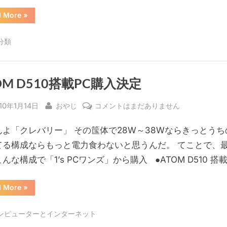
の
“PC
d More
»
ケ
ー
ス
分類
交
換”
OM D510搭載PC購入決定
sted
By
ATOM
10年1月14日
おやじ
コメントはまだありません
D510
んよ「クレバリー」 その筺体で28W～38Wならきっとうち
搭
載
てる構成ならもっと電力食わないと思うんだ。 てことで、
PC
んな構成で「1’s PCワンズ」から購入 ●ATOM D510 搭
購
入
“ATOM
d More
»
決
D510
搭
定
載
ンピューターとインターネット
PC
へ
購