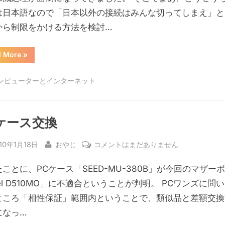
の
は日本語なので「日本以外の接続はみんな切ってしまえ」と
国
から制限をかける方法を検討…
外
接
“サ
d More
»
続
ー
バ
禁
へ
ンピューターとインターネット
の
止
国
外
設
接
定
続
禁
ケース交換
へ
止
設
の
定”
sted
By
PC
10年1月18日
おやじ
コメントはまだありません
ケ
ことに、PCケース「SEED-MU-380B」が今回のマザー
ー
ス
tel D510MO」に不適合ということが判明。 PCワンズに問
交
ところ「相性保証」範囲内ということで、類似品と差額交換
換
になっ…
へ