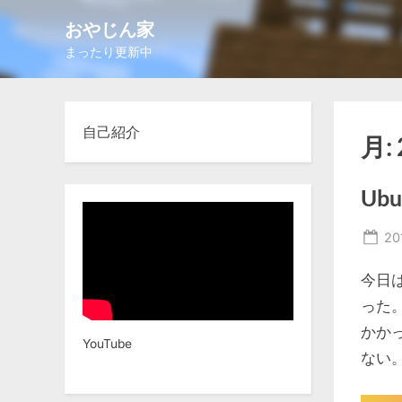
Skip
おやじん家
to
まったり更新中
content
自己紹介
月:
Ub
Po
20
on
今日
った。
かか
YouTube
ない