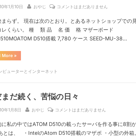
sted
By
新
10年1月10日
おやじ
コメントはまだありません
PC
決まらず。 現在は次のとおり。とあるネットショップでの
検
討、
コレくらい。 種 類 品 名 価 格 マザーボード
中
510MOATOM D510搭載 7,780 ケース SEED-MU-38…
間
報
“新
d More
»
告
PC
検
へ
討、
ンピューターとインターネット
中
の
間
報
告”
だまだ続く、苦悩の日々
sted
By
ま
10年1月8日
おやじ
コメントはまだありません
だ
に私の中ではATOM D510の載ったサーバを作る事に8割
ま
だ
あとは、 ・IntelのAtom D510搭載のマザボ ・小型の外