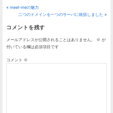
い
投
P
meet-meの魅力
ま
す
r
N
二つのドメインを一つのサーバに統括しました
稿
へ
e
e
の
コメントを残す
ナ
v
x
i
t
ビ
メールアドレスが公開されることはありません。
※
が
o
P
付いている欄は必須項目です
ゲ
u
o
s
s
コメント
※
ー
P
t
シ
o
:
s
ョ
t
ン
: