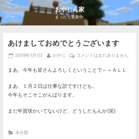
Skip
おやじん家
to
まったり更新中
content
あけましておめでとうございます
Posted
By
あ
2009年1月1日
おやじ
コメントはまだありません
on
け
まあ、今年も皆さんよろしくということで～＞ＡＬＬ
ま
し
て
まあ、１月２日は仕事な訳ですけども。
お
今年もそこそこがんばります。
め
で
まだ年賀状かいてないけど、どうしたもんか(笑)
と
う
ご
未分類
ざ