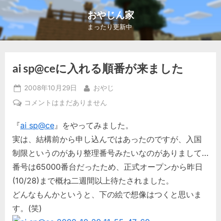
Skip
おやじん家
to
まったり更新中
content
ai sp@ceに入れる順番が来ました
Posted
By
2008年10月29日
おやじ
on
ai
コメントはまだありません
sp@ce
『
ai sp@ce
』をやってみました。
に
入
実は、結構前から申し込んではあったのですが、入国
れ
制限というのがあり整理番号みたいなのがありまして…
る
番号は65000番台だったため、正式オープンから昨日
順
(10/28)まで概ね二週間以上待たされました。
番
が
どんなもんかというと、下の絵で想像はつくと思いま
来
す。(笑)
ま