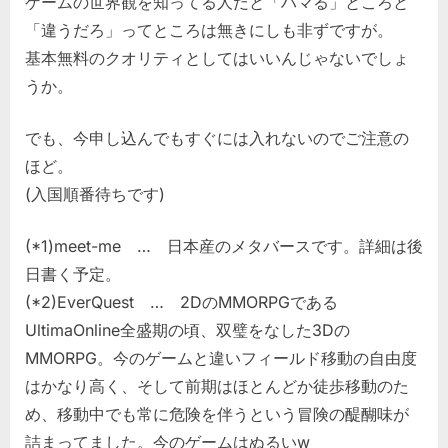
ゲームの世界観を知ってる人だと「ハマる」ところと
「違うだろ」ってところは無きにしも非ずですが。
基本無料のクオリティとしてはいいんじゃないでしょ
うか。
でも、今申し込んでもすぐには入れないのでご注意の
ほど。
(入国順番待ちです)
(*1)meet-me … 日本産のメタバースです。詳細は後
日書く予定。
(*2)EverQuest … 2DのMMORPGである
UltimaOnline全盛期の頃、双璧をなした3Dの
MMORPG。今のゲームと違いフィールド移動の自由度
はかなり高く、そして前期はほとんどか徒歩移動のた
め、移動中でも常に危険を伴うという冒険の醍醐味が
詰まってました。今のゲームはぬるいw