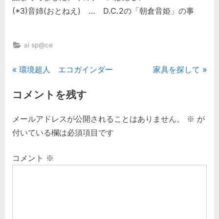
(*3)音姉(おとねえ) … D.C.2の「朝倉音姫」の事
ai sp@ce
投
P
N
環境超人 エコガインダー
家具を探して
r
e
稿
コメントを残す
e
x
ナ
v
t
メールアドレスが公開されることはありません。
※
が
i
P
ビ
付いている欄は必須項目です
o
o
ゲ
u
s
コメント
※
s
t
ー
P
:
シ
o
s
ョ