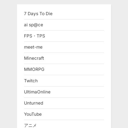
7 Days To Die
ai sp@ce
FPS・TPS
meet-me
Minecraft
MMORPG
Twitch
UltimaOnline
Unturned
YouTube
アニメ