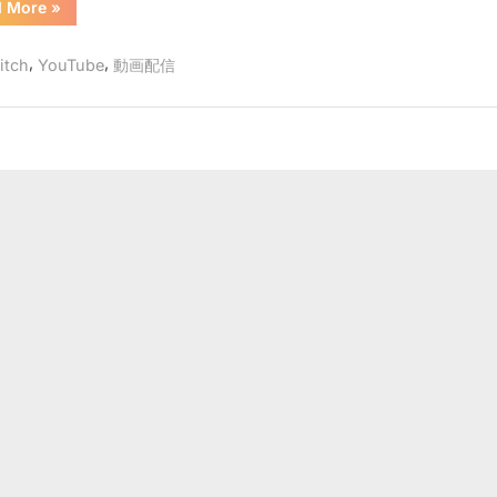
“棒
d More
»
ハ
読
み
ン
ち
,
,
itch
YouTube
動画配信
ゃ
で
ん
『コ
複
テ
数
ハ
ン
話
で
複
者』
数
話
に
者』
つ
に
つ
い
い
て”
て
へ
の