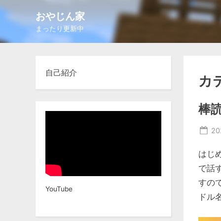
Skip
おやじん家
to
まったり更新中
content
自己紹介
カ
棒
Po
2
on
はじめ
で話
すの
YouTube
ドル名