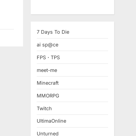
7 Days To Die
ai sp@ce
FPS・TPS
meet-me
Minecraft
MMORPG
Twitch
UltimaOnline
Unturned