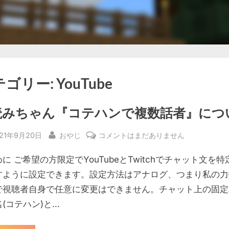
テゴリー:
YouTube
読みちゃん『コテハンで複数話者』につ
sted
By
棒
021年9月20日
おやじ
コメントはまだありません
読
に ご希望の方限定でYouTubeとTwitchでチャット文を
み
ち
すように設定できます。設定方法はアナログ、つまり私の力
ゃ
で視聴者自身で任意に変更はできません。チャット上の固定
ん
(コテハン)と…
『コ
テ