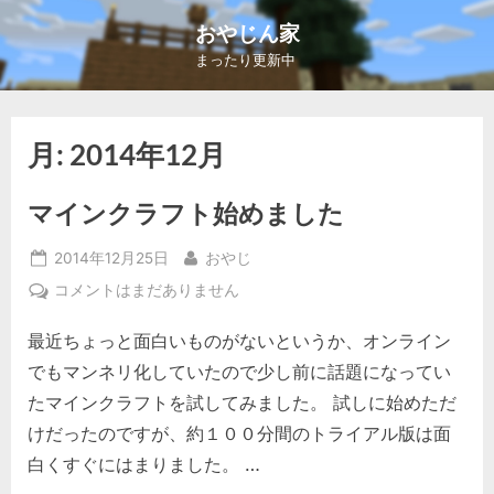
Skip
おやじん家
to
まったり更新中
content
月:
2014年12月
マインクラフト始めました
Posted
By
2014年12月25日
おやじ
on
マ
コメントはまだありません
イ
最近ちょっと面白いものがないというか、オンライン
ン
ク
でもマンネリ化していたので少し前に話題になってい
ラ
たマインクラフトを試してみました。 試しに始めただ
フ
けだったのですが、約１００分間のトライアル版は面
ト
白くすぐにはまりました。 …
始
め