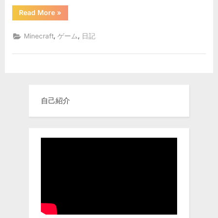
ま
“マ
Read More
»
イ
し
ン
ク
た
,
,
Minecraft
ゲーム
日記
ラ
へ
フ
ト
の
始
め
ま
し
た”
自己紹介