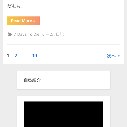
だ毛も…
ャ
ル
ハ
“わ
Read More
»
ん
ン
こ
と
タ
,
,
7 Days To Die
ゲーム
日記
バ
ー
ー
チ
生
ャ
活
ル
投
1
2
…
19
次へ
ハ
と
ン
タ
へ
稿
ー
の
生
活
の
自己紹介
と”
ペ
ー
ジ