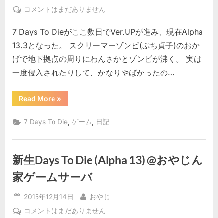
on
日々
コメントはまだありません
を
7 Days To Dieがここ数日でVer.UPが進み、現在Alpha
生
き
13.3となった。 スクリーマーゾンビ(ぷち貞子)のおか
残
げで地下拠点の周りにわんさかとゾンビが沸く。 実は
る
一度侵入されたりして、かなりやばかったの…
た
び
“日々
Read More
»
に
を
へ
生
き
の
,
,
7 Days To Die
ゲーム
日記
残
る
た
び
に”
新生Days To Die (Alpha 13) @おやじん
家ゲームサーバ
Posted
By
2015年12月14日
おやじ
on
新
コメントはまだありません