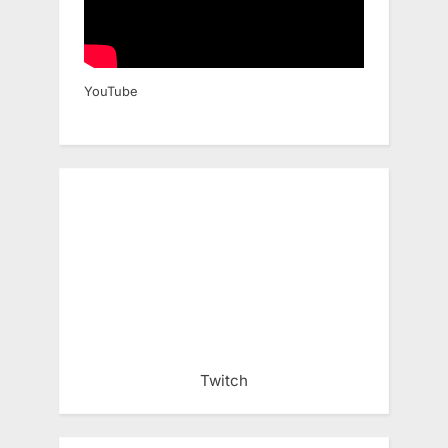
送
り
YouTube
Twitch