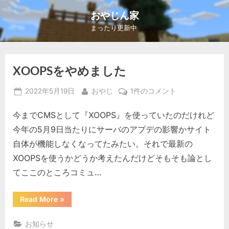
Skip
おやじん家
to
まったり更新中
content
XOOPSをやめました
Posted
By
XOOPS
2022年5月19日
おやじ
1件のコメント
on
を
今までCMSとして『XOOPS』を使っていたのだけれど
や
め
今年の5月9日当たりにサーバのアプデの影響かサイト
ま
自体が機能しなくなってたみたい。それで最新の
し
XOOPSを使うかどうか考えたんだけどそもそも論とし
た
てここのところコミュ…
へ
の
“XOOPS
Read More
»
を
や
め
お知らせ
ま