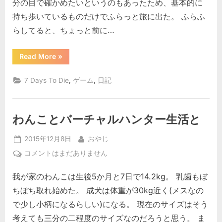
分の目で確かめたいというのもあったため、基本的に
へ
持ち歩いているものだけでふらっと旅に出た。 ふらふ
の
らしてると、ちょっと前に…
“新
Read More
»
た
な
拠
,
,
7 Days To Die
ゲーム
日記
点”
わんことバーチャルハンター生活と
Posted
By
2015年12月8日
おやじ
on
わ
コメントはまだありません
ん
我が家のわんこは生後5か月と7日で14.2kg。 乳歯もぼ
こ
と
ちぼち取れ始めた。 成犬は体重が30kg近く(メスなの
バ
で少し小柄になるらしい)になる。 現在のサイズはそう
ー
考えても三分の二程度のサイズなのだろうと思う。 ま
チ