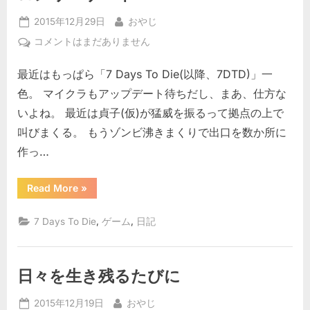
ち
ゃ
し
Posted
By
ん
2015年12月29日
おやじ
て
と
on
説
ロ
コメントはまだありません
み
明
ン
し
る
て
最近はもっぱら「7 Days To Die(以降、7DTD)」一
リ
へ
み
ー
る”
色。 マイクラもアップデート待ちだし、まあ、仕方な
の
サ
いよね。 最近は貞子(仮)が猛威を振るって拠点の上で
バ
叫びまくる。 もうゾンビ沸きまくりで出口を数か所に
イ
作っ…
バ
ー
へ
“ロ
Read More
»
ン
の
リ
ー
,
,
7 Days To Die
ゲーム
日記
サ
バ
イ
バ
ー”
日々を生き残るたびに
Posted
By
2015年12月19日
おやじ