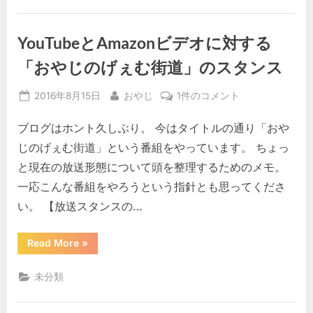
ん
『コ
話
テ
者』
ハ
YouTubeとAmazonビデオに対する
ン
に
で
複
「おやじのげぇむ街道」のスタンス
つ
数
い
話
者』
Posted
By
YouTube
2016年8月15日
おやじ
1件のコメント
て
に
つ
on
と
へ
い
ブログはホント久しぶり。 今はタイトルの通り「おや
Amazon
の
て”
ビ
じのげぇむ街道」という番組をやっています。 ちょっ
デ
と現在の放送形態について頭を整理するためのメモ。
オ
一応こんな番組をやろうという指針とも思ってくださ
に
い。 【放送スタンスの…
対
す
る
“YouTube
Read More
»
と
「お
Amazon
ビ
や
未分類
デ
じ
オ
に
の
対