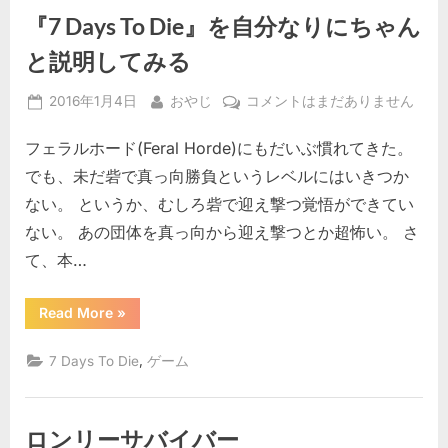
げ
す
『7 Days To Die』を自分なりにちゃん
る
ぇ
「お
や
と説明してみる
む
じ
街
の
げ
Posted
By
『7
2016年1月4日
おやじ
コメントはまだありません
道」
ぇ
む
on
Days
の
街
フェラルホード(Feral Horde)にもだいぶ慣れてきた。
To
ス
道」
の
Die』
タ
でも、未だ砦で真っ向勝負というレベルにはいきつか
ス
タ
を
ン
ない。 というか、むしろ砦で迎え撃つ覚悟ができてい
ン
自
ス
ス”
ない。 あの団体を真っ向から迎え撃つとか超怖い。 さ
分
へ
て、本…
な
の
り
に
“『7
Read More
»
Days
ち
To
Die』
ゃ
,
7 Days To Die
ゲーム
を
ん
自
分
と
な
説
り
ロンリーサバイバー
に
明