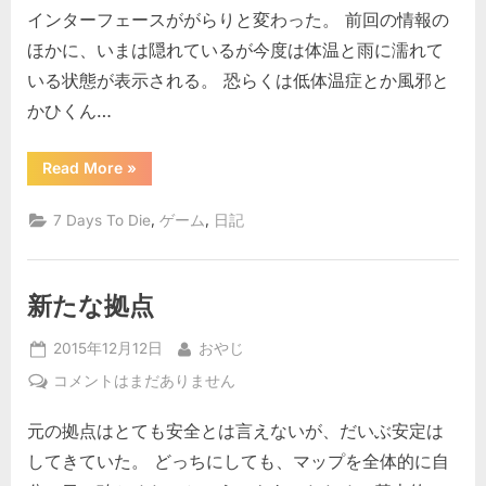
Die
インターフェースががらりと変わった。 前回の情報の
が
ほかに、いまは隠れているが今度は体温と雨に濡れて
Alpha
いる状態が表示される。 恐らくは低体温症とか風邪と
13
かひくん…
に
な
っ
“7
Read More
»
Days
た!!
To
Die
へ
,
,
7 Days To Die
ゲーム
日記
が
の
Alpha
13
に
な
新たな拠点
っ
た!!”
Posted
By
2015年12月12日
おやじ
on
新
コメントはまだありません
た
元の拠点はとても安全とは言えないが、だいぶ安定は
な
拠
してきていた。 どっちにしても、マップを全体的に自
点