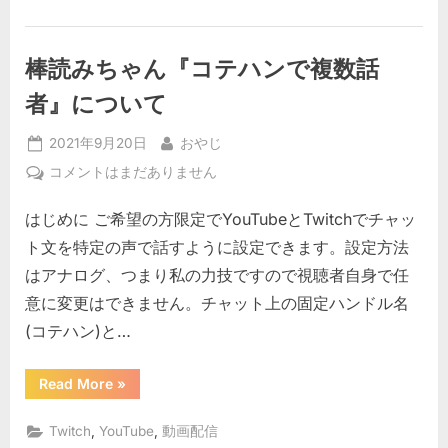
し
た”
棒読みちゃん『コテハンで複数話
者』について
Posted
By
2021年9月20日
おやじ
on
棒
コメントはまだありません
読
はじめに ご希望の方限定でYouTubeとTwitchでチャッ
み
ち
ト文を特定の声で話すように設定できます。設定方法
ゃ
はアナログ、つまり私の力技ですので視聴者自身で任
ん
意に変更はできません。チャット上の固定ハンドル名
『コ
(コテハン)と…
テ
ハ
ン
“棒
Read More
»
読
で
み
ち
複
,
,
Twitch
YouTube
動画配信
ゃ
数