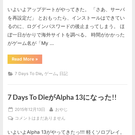
生
いよいよアップデートがやってきた。 「さあ、サーバ
Days
To
を再設定だ」 とおもったら、インストールはできてい
Die
るのに、ログインパスワードの後止まってしまう。 ほ
(Alpha
ぼ一日がかりで海外サイトを調べる。 時間がかかった
13)
がゲーム名が「My …
@
お
や
“新
Read More
»
生
じ
Days
To
ん
,
,
7 Days To Die
ゲーム
日記
Die
家
(Alpha
13)
ゲ
@
ー
お
7 Days To DieがAlpha 13になった!!
や
ム
じ
ん
サ
Posted
By
家
2015年12月13日
おやじ
ー
ゲ
on
ー
7
コメントはまだありません
バ
ム
Days
サ
へ
ー
いよいよAlpha 13がやってきたっ!!! 軽くソロプレイ。
To
の
バ”