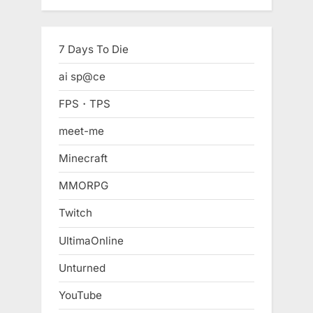
7 Days To Die
ai sp@ce
FPS・TPS
meet-me
Minecraft
MMORPG
Twitch
UltimaOnline
Unturned
YouTube